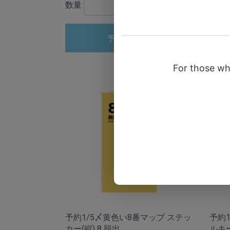
数量
数量
予約受付終了
予約1/5〆黄色い8番マップ ステッ
予約
カー(縦) 8 脱出
ルキ