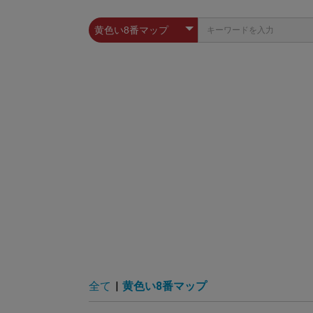
全て
|
黄色い8番マップ