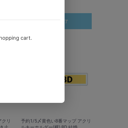
数量
予約受付終了
アクリ
予約1/5〆黄色い8番マップ アクリ
行き止
ルキーホルダー(横) 8D 結婚