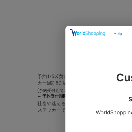
予約1/5〆黄色い8番マップ ステッ
予約
カー(縦) 8D 結婚
カー(
(予約受付期間 2023年12月22日 00:00
(予約受
～ 予約受付期間 2024年1月5日 23:59)
～ 予約
社畜や迷える現代人にぴったりの
社畜
ステッカーです。
ステ
￥330
(税込)