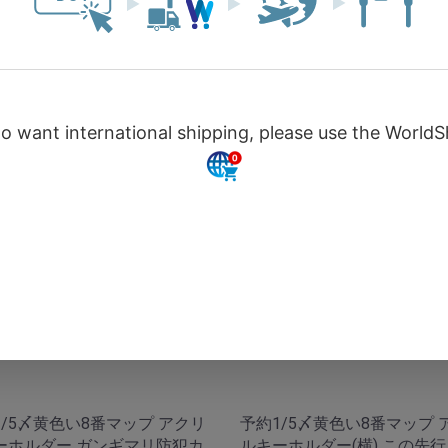
数量
お買い物を続ける
カートへ進む
予約受付終了
予約受付終了
1/5〆黄色い8番マップ アクリ
予約1/5〆黄色い8番マップ 
ーホルダー ガンギマリ防犯カ
ルキーホルダー(横) この先