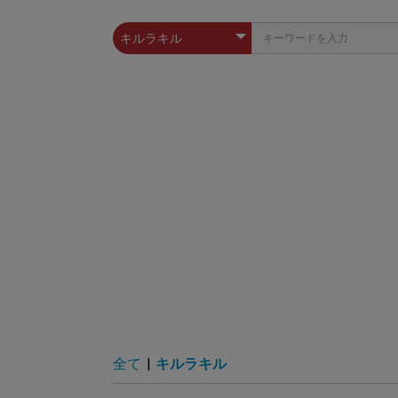
全て
|
キルラキル