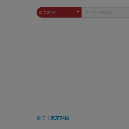
全て
|
東京24区