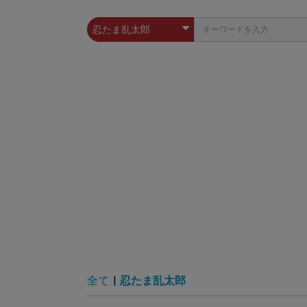
全て
|
忍たま乱太郎