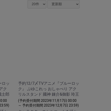
ーロッ
予約12/7〆TVアニメ『ブルーロッ
 アク
ク』 ぷゆこれっ おしゃべり アク
誠士郎
リルスタンド 國神 錬介&御影 玲王
:00
(予約受付期間 2023年11月17日 00:00
:59)
～ 予約受付期間 2023年12月7日 23:59)