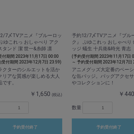
12/7〆TVアニメ『ブルーロッ
予約12/7〆TVアニメ『ブル
 ぷゆこれっ おしゃべり アク
ク』 ぷゆこれっ おしゃべり
タンド 潔 世一&糸師 凛
ッジ 蟻生 十兵衛&時光 青志
付期間 2023年11月17日 00:00
(予約受付期間 2023年11月17日 00
受付期間 2023年12月7日 23:59)
～ 予約受付期間 2023年12月7日 23
ラクターのシルエットを活か
アニメグッズ大定番のベーシ
クリアな質感が楽しめる大人
な缶バッジ。バッグアクセサ
品です。
やコレクションに！
￥1,650
￥44
(税込)
数量
予約受付終了
予約受付終了