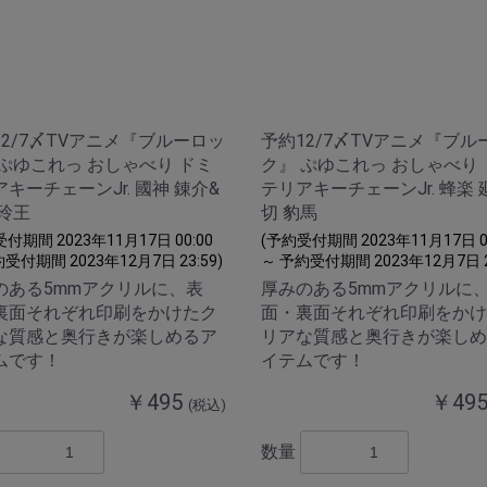
12/7〆TVアニメ『ブルーロッ
予約12/7〆TVアニメ『ブル
 ぷゆこれっ おしゃべり ドミ
ク』 ぷゆこれっ おしゃべり
キーチェーンJr. 國神 錬介&
テリアキーチェーンJr. 蜂楽 
 玲王
切 豹馬
付期間 2023年11月17日 00:00
(予約受付期間 2023年11月17日 00
受付期間 2023年12月7日 23:59)
～ 予約受付期間 2023年12月7日 23
のある5mmアクリルに、表
厚みのある5mmアクリルに
裏面それぞれ印刷をかけたク
面・裏面それぞれ印刷をかけ
な質感と奥行きが楽しめるア
リアな質感と奥行きが楽しめ
ムです！
イテムです！
￥495
￥49
(税込)
数量