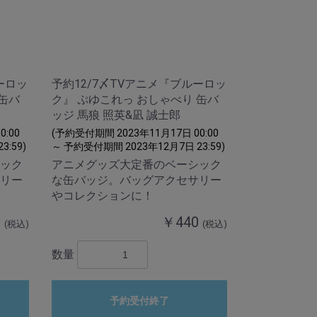
ーロッ
予約12/7〆TVアニメ『ブルーロッ
 缶バ
ク』 ぷゆこれっ おしゃべり 缶バ
ッジ 馬狼 照英&凪 誠士郎
:00
(予約受付期間 2023年11月17日 00:00
:59)
～ 予約受付期間 2023年12月7日 23:59)
ック
アニメグッズ大定番のベーシック
リー
な缶バッジ。バッグアクセサリー
やコレクションに！
0
￥440
(税込)
(税込)
数量
予約受付終了