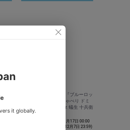
ーロッ
予約12/7〆TVアニメ『ブルーロッ
 缶バ
ク』 ぷゆこれっ おしゃべり ドミ
テリアキーチェーンJr. 蟻生 十兵衛
&時光 青志
:00
:59)
(予約受付期間 2023年11月17日 00:00
～ 予約受付期間 2023年12月7日 23:59)
ック