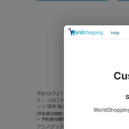
予約12/7〆TVアニメ『ブルーロッ
予約
ク』 ぷゆこれっ おしゃべり 缶バ
ク』
ッジ 國神 錬介&御影 玲王
ッジ 
(予約受付期間 2023年11月17日 00:00
(予約受
～ 予約受付期間 2023年12月7日 23:59)
～ 予約
アニメグッズ大定番のベーシック
アニ