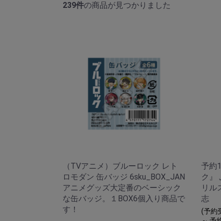
239件
の商品が見つかりました
（TVアニメ）ブルーロック レト
予約
ロモダン 缶バッジ 6sku_BOX_JAN
ク』
アニメグッズ大定番のベーシック
リル
な缶バッジ。１BOX6個入り商品で
志
す！
(予約受
～ 予約