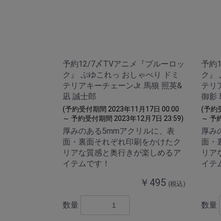
予約12/7〆TVアニメ『ブルーロッ
予約
ク』 ぷゆこれっ おしゃべり ドミ
ク』
テリアキーチェーンJr. 馬狼 照英&
テリア
凪 誠士郎
御影
(予約受付期間 2023年11月17日 00:00
(予約受
～ 予約受付期間 2023年12月7日 23:59)
～ 予約
厚みのある5mmアクリルに、表
厚み
面・裏面それぞれ印刷をかけたク
面・
リアな質感と奥行きが楽しめるア
リア
イテムです！
イテ
￥495
(税込)
数量
数量