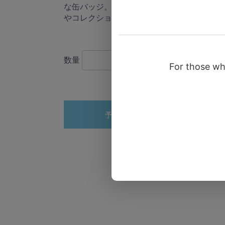
な缶バッジ。バッグアクセサリー
な缶
やコレクションに！
やコ
￥440
(税込)
数量
数量
予約受付終了