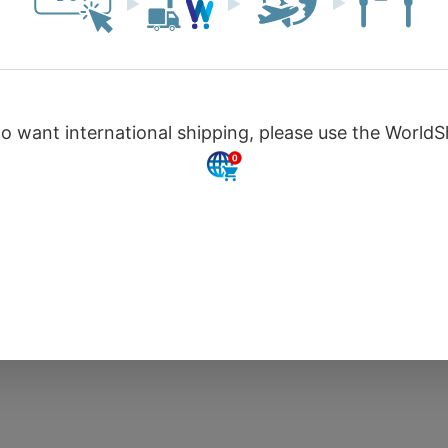
バッジ。バッグアクセサリー
な缶バッジ。バッグアクセサ
お買い物を続ける
カートへ進む
レクションに！
やコレクションに！
￥440
￥44
(税込)
数量
予約受付終了
予約受付終了