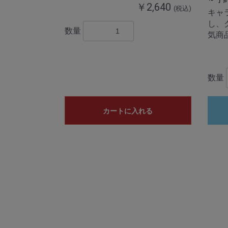
￥2,640
(税込)
キャ
し、
数量
気商
数量
カートに入れる