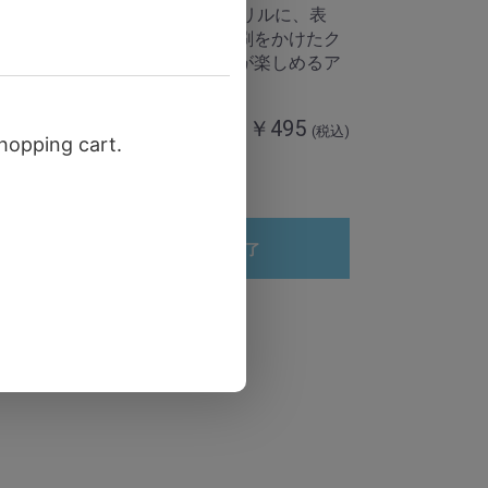
リー
厚みのある5mmアクリルに、表
面・裏面それぞれ印刷をかけたク
リアな質感と奥行きが楽しめるア
0
(税込)
イテムです！
￥495
(税込)
数量
予約受付終了