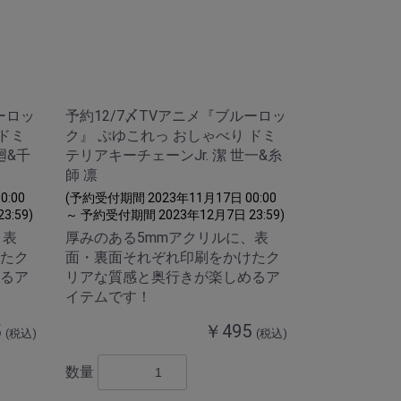
ーロッ
予約12/7〆TVアニメ『ブルーロッ
 ドミ
ク』 ぷゆこれっ おしゃべり ドミ
廻&千
テリアキーチェーンJr. 潔 世一&糸
師 凛
:00
(予約受付期間 2023年11月17日 00:00
:59)
～ 予約受付期間 2023年12月7日 23:59)
、表
厚みのある5mmアクリルに、表
たク
面・裏面それぞれ印刷をかけたク
るア
リアな質感と奥行きが楽しめるア
イテムです！
5
￥495
(税込)
(税込)
数量