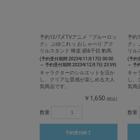
予約12/7〆TVアニメ『ブルーロッ
予約
ク』 ぷゆこれっ おしゃべり アク
ク』
リルスタンド 蜂楽 廻&千切 豹馬
リルス
(予約受付期間 2023年11月17日 00:00
(予約受
～ 予約受付期間 2023年12月7日 23:59)
～ 予約
キャラクターのシルエットを活か
キャ
し、クリアな質感が楽しめる大人
し、
気商品です。
気商
￥1,650
(税込)
数量
数量
予約受付終了