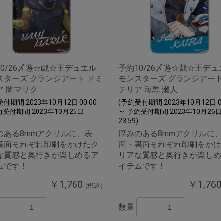
10/26〆遊☆戯☆王デュエル
予約10/26〆遊☆戯☆王デュ
スターズ グランジアート ドミ
モンスターズ グランジアート
ア 闇マリク
テリア 海馬 瀬人
付期間 2023年10月12日 00:00
(予約受付期間 2023年10月12日 00
約受付期間 2023年10月26日
～ 予約受付期間 2023年10月26
23:59)
のある8mmアクリルに、表
厚みのある8mmアクリルに
裏面それぞれ印刷をかけたク
面・裏面それぞれ印刷をかけ
な質感と奥行きが楽しめるア
リアな質感と奥行きが楽しめ
ムです！
イテムです！
￥1,760
￥1,76
(税込)
数量