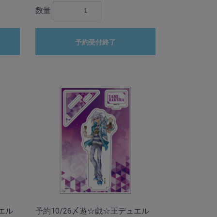
数量
予約受付終了
エル
予約10/26〆遊☆戯☆王デュエル