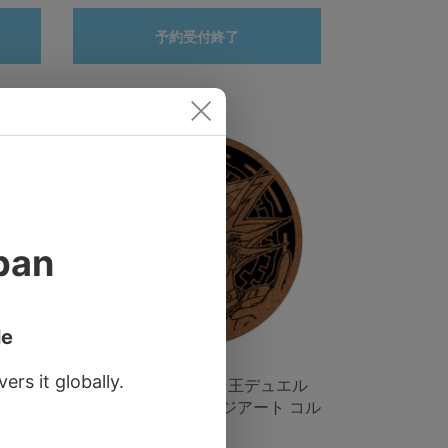
予約受付終了
エル
予約10/26〆遊☆戯☆王デュエル
 コル
モンスターズ グランジアート コル
クコースター 闇遊戯