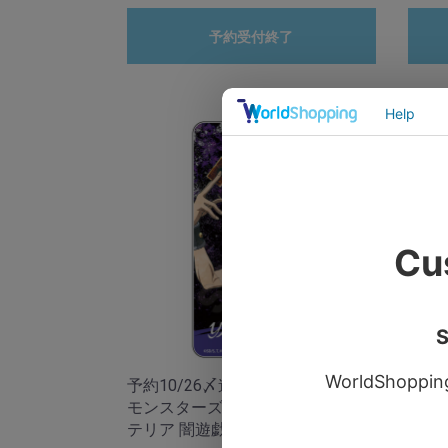
予約受付終了
予約10/26〆遊☆戯☆王デュエル
予約
モンスターズ グランジアート ドミ
モン
テリア 闇遊戯
クコ