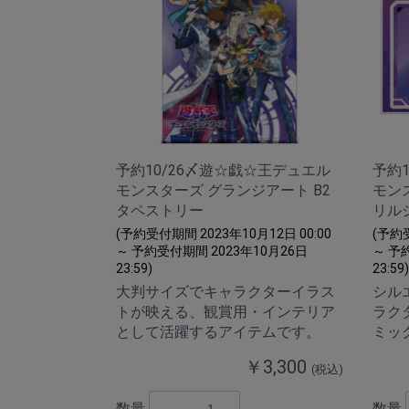
予約10/26〆遊☆戯☆王デュエル
予約
モンスターズ グランジアート B2
モン
タペストリー
リル
(予約受付期間 2023年10月12日 00:00
(予約受
～ 予約受付期間 2023年10月26日
～ 予
23:59)
23:59)
大判サイズでキャラクターイラス
シル
トが映える、観賞用・インテリア
ラク
として活躍するアイテムです。
ミッ
￥3,300
(税込)
数量
数量