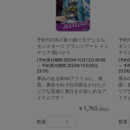
予約10/26〆遊☆戯☆王デュエル
予約
モンスターズ グランジアート ドミ
モン
テリア 闇バクラ
テリ
(予約受付期間 2023年10月12日 00:00
(予約受
～ 予約受付期間 2023年10月26日
～ 予
23:59)
23:59)
厚みのある8mmアクリルに、表
厚み
面・裏面それぞれ印刷をかけたク
面・
リアな質感と奥行きが楽しめるア
リア
イテムです！
イテ
￥1,760
(税込)
数量
数量