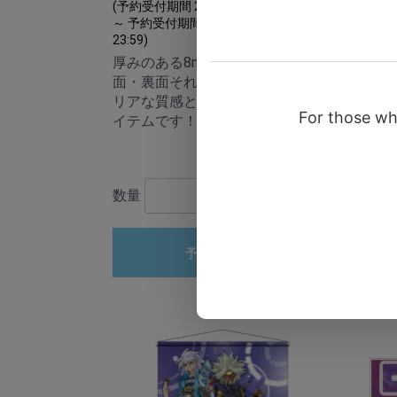
(予約受付期間 2023年10月12日 00:00
(予約受
～ 予約受付期間 2023年10月26日
～ 予
23:59)
23:59)
厚みのある8mmアクリルに、表
温か
面・裏面それぞれ印刷をかけたク
カッ
リアな質感と奥行きが楽しめるア
ンし
イテムです！
￥1,760
(税込)
数量
数量
予約受付終了