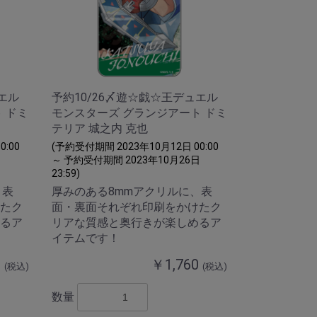
エル
予約10/26〆遊☆戯☆王デュエル
 ドミ
モンスターズ グランジアート ドミ
テリア 城之内 克也
:00
(予約受付期間 2023年10月12日 00:00
日
～ 予約受付期間 2023年10月26日
23:59)
、表
厚みのある8mmアクリルに、表
たク
面・裏面それぞれ印刷をかけたク
るア
リアな質感と奥行きが楽しめるア
イテムです！
0
￥1,760
(税込)
(税込)
数量