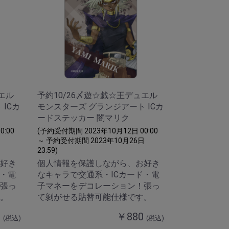
エル
予約10/26〆遊☆戯☆王デュエル
ICカ
モンスターズ グランジアート ICカ
ードステッカー 闇マリク
:00
(予約受付期間 2023年10月12日 00:00
日
～ 予約受付期間 2023年10月26日
23:59)
好き
個人情報を保護しながら、お好き
ド・電
なキャラで交通系・ICカード・電
張っ
子マネーをデコレーション！張っ
。
て剝がせる貼替可能仕様です。
0
￥880
(税込)
(税込)