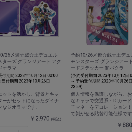
10/26〆遊☆戯☆王デュエル
予約10/26〆遊☆戯☆王デュ
スターズ グランジアート アク
モンスターズ グランジアート 
ジオラマ
ードステッカー 闇バクラ
付期間 2023年10月12日 00:00
(予約受付期間 2023年10月12日 00
約受付期間 2023年10月26日
～ 予約受付期間 2023年10月26
23:59)
エットを活かし、背景とキャ
個人情報を保護しながら、お
ターがセットになったダイナ
なキャラで交通系・ICカー
クなジオラマです。
子マネーをデコレーション！
て剝がせる貼替可能仕様です
￥2,970
(税込)
￥88