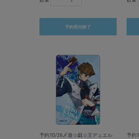
予約受付終了
予約10/26〆遊☆戯☆王デュエル
予約