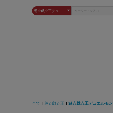
全て
|
遊☆戯☆王
|
遊☆戯☆王デュエルモン