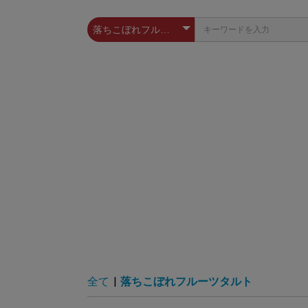
全て
|
落ちこぼれフルーツタルト